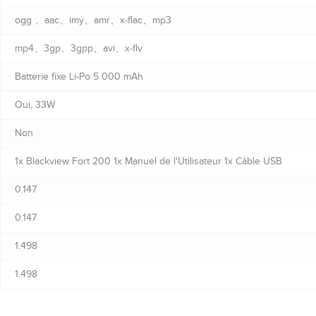
ogg 、aac、imy、amr、x-flac、mp3
mp4、3gp、3gpp、avi、x-flv
Batterie fixe Li-Po 5 000 mAh
Oui, 33W
Non
1x Blackview Fort 200 1x Manuel de l'Utilisateur 1x Câble USB
0.147
0.147
1.498
1.498