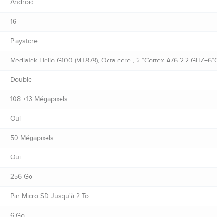
Android
16
Playstore
MediaTek Helio G100 (MT878), Octa core , 2 *Cortex-A76 2.2 GHZ+6
Double
108 +13 Mégapixels
Oui
50 Mégapixels
Oui
256 Go
Par Micro SD Jusqu'à 2 To
6 Go