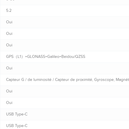
5.2
Oui
Oui
Oui
GPS（L1）+GLONASS+Galileo+Beidou/QZSS
Oui
Capteur G / de luminosité / Capteur de proximité, Gyroscope, Magné
Oui
Oui
USB Type-C
USB Type-C