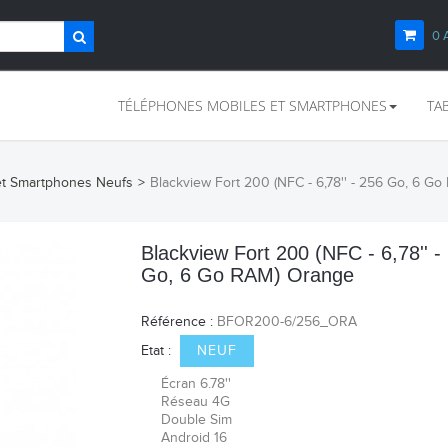
0
TÉLÉPHONES MOBILES ET SMARTPHONES
TA
et Smartphones Neufs
>
Blackview Fort 200 (NFC - 6,78'' - 256 Go, 6 G
Blackview Fort 200 (NFC - 6,78'' -
Go, 6 Go RAM) Orange
Référence :
BFOR200-6/256_ORA
Etat :
NEUF
Écran 6.78''
Réseau 4G
Double Sim
Android 16