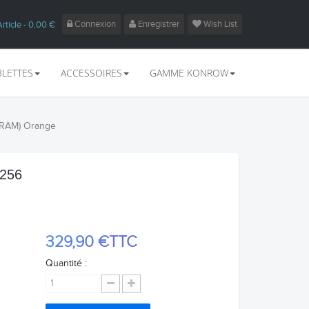
Connexion
Enregistrer
Wish List
Article
- 0,00 €
BLETTES
ACCESSOIRES
GAMME KONROW
o RAM) Orange
 256
329,90 €
TTC
Quantité :