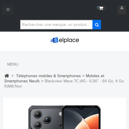
0
Navigation
bascule
MENU
>
Téléphones mobiles & Smartphones
>
Mobiles et
Smartphones Neufs
>
Blackview Wave 7C (4G - 6,56'' - 64 Go, 4 Go
RAM) Noir