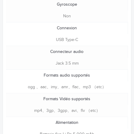
Gyroscope
Non
Connexion
USB Type-C
Connecteur audio
Jack 3.5 mm
Formats audio supportés
ogg 、aac、imy、amr、flac、mp3 （etc）
Formats Vidéo supportés
mp4、3gp、3gpp、avi、flv （etc）
Alimentation