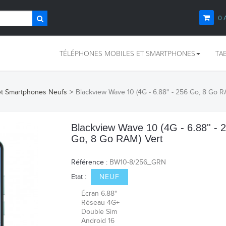
0
TÉLÉPHONES MOBILES ET SMARTPHONES
TA
et Smartphones Neufs
>
Blackview Wave 10 (4G - 6.88'' - 256 Go, 8 Go R
Blackview Wave 10 (4G - 6.88'' - 
Go, 8 Go RAM) Vert
Référence :
BW10-8/256_GRN
Etat :
NEUF
Écran 6.88''
Réseau 4G+
Double Sim
Android 16