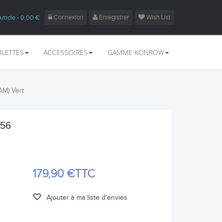
Connexion
Enregistrer
Wish List
Article
- 0,00 €
BLETTES
ACCESSOIRES
GAMME KONROW
AM) Vert
256
179,90 €
TTC
Ajouter à ma liste d'envies