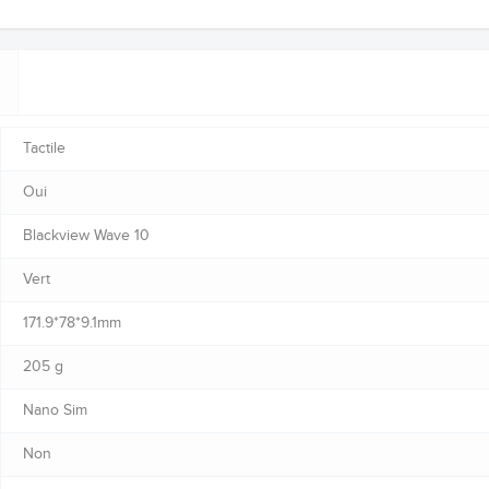
Tactile
Oui
Blackview Wave 10
Vert
171.9*78*9.1mm
205 g
Nano Sim
Non