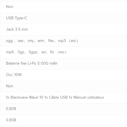
Non
USB Type-C
Jack 3.5 mm
ogg 、aac、imy、amr、flac、mp3 （etc）
mp4、3gp、3gpp、avi、flv （etc）
Batterie fixe Li-Po 5 000 mAh
Oui, 10W
Non
1x Blackview Wave 10 1x Câble USB 1x Manuel utilisateur
0,838
0,838