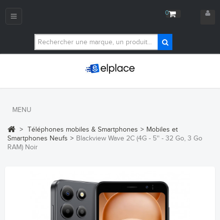
0
Navigation
bascule
MENU
>
Téléphones mobiles & Smartphones
>
Mobiles et
Smartphones Neufs
>
Blackview Wave 2C (4G - 5'' - 32 Go, 3 Go
RAM) Noir