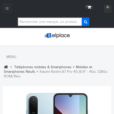
0
Navigation
bascule
MENU
>
Téléphones mobiles & Smartphones
>
Mobiles et
Smartphones Neufs
>
Xiaomi Redmi A7 Pro 4G (6.9'' - 4Go, 128Go
ROM) Bleu