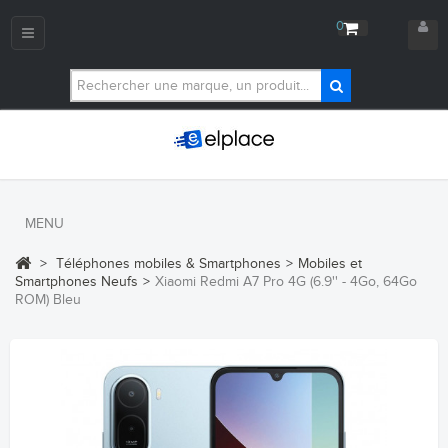
0
Navigation
bascule
MENU
>
Téléphones mobiles & Smartphones
>
Mobiles et
Smartphones Neufs
>
Xiaomi Redmi A7 Pro 4G (6.9'' - 4Go, 64Go
ROM) Bleu