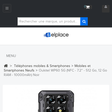
0
Navigation
bascule
MENU
>
Téléphones mobiles & Smartphones
>
Mobiles et
Smartphones Neufs
>
Oukitel WP60 5G (NFC - 7.2'' - 512 Go, 12 Go
RAM - 10000mAh) Noir