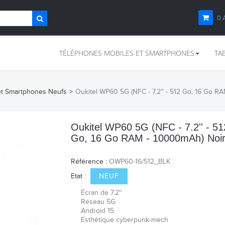
0
TÉLÉPHONES MOBILES ET SMARTPHONES
TA
et Smartphones Neufs
>
Oukitel WP60 5G (NFC - 7.2'' - 512 Go, 16 Go R
Oukitel WP60 5G (NFC - 7.2'' - 51
Go, 16 Go RAM - 10000mAh) Noi
Référence :
OWP60-16/512_BLK
Etat :
NEUF
Écran de 7.2''
Réseau 5G
Android 15
Esthétique cyberpunk-mech