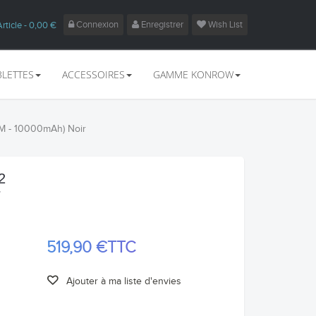
Connexion
Enregistrer
Wish List
Article
- 0,00 €
BLETTES
ACCESSOIRES
GAMME KONROW
AM - 10000mAh) Noir
2
r
519,90 €
TTC
Ajouter à ma liste d'envies