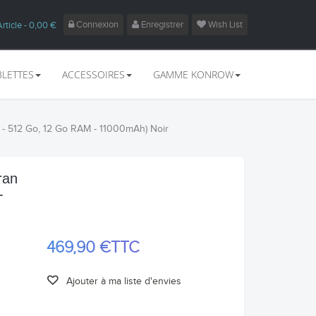
Connexion
Enregistrer
Wish List
Article
- 0,00 €
BLETTES
ACCESSOIRES
GAMME KONROW
e - 512 Go, 12 Go RAM - 11000mAh) Noir
ran
-
469,90 €
TTC
Ajouter à ma liste d'envies