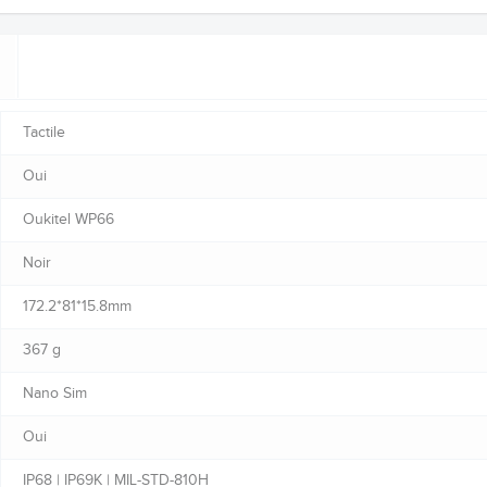
Tactile
Oui
Oukitel WP66
Noir
172.2*81*15.8mm
367 g
Nano Sim
Oui
IP68 | IP69K | MIL-STD-810H