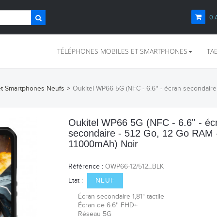
0
TÉLÉPHONES MOBILES ET SMARTPHONES
TA
et Smartphones Neufs
>
Oukitel WP66 5G (NFC - 6.6'' - écran secondair
Oukitel WP66 5G (NFC - 6.6'' - éc
secondaire - 512 Go, 12 Go RAM 
11000mAh) Noir
Référence :
OWP66-12/512_BLK
Etat :
NEUF
Écran secondaire 1,81" tactile
Écran de 6.6'' FHD+
Réseau 5G