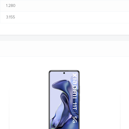
1.280
3.155