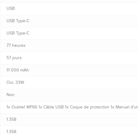
USB
USB Type-C
USB Type-C
77 heures
57 jours
11 000 mAh
Oui, 33W
Non
1x Oukitel WP66 1x Câble USB 1x Coque de protection 1x Manuel d'util
1.358
1.358