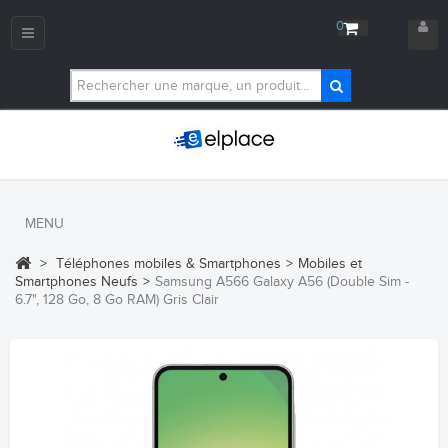
0
Navigation
bascule
MENU
>
Téléphones mobiles & Smartphones
>
Mobiles et
Smartphones Neufs
>
Samsung A566 Galaxy A56 (Double Sim -
6.7", 128 Go, 8 Go RAM) Gris Clair