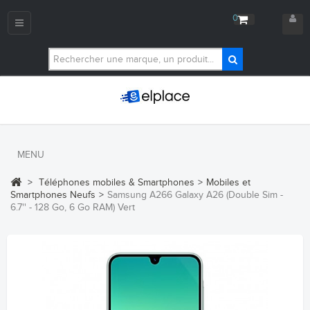
0
Navigation
bascule
MENU
>
Téléphones mobiles & Smartphones
>
Mobiles et
Smartphones Neufs
>
Samsung A266 Galaxy A26 (Double Sim -
6.7'' - 128 Go, 6 Go RAM) Vert