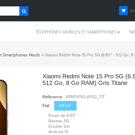
0
TÉLÉPHONES MOBILES ET SMARTPHONES
TA
et Smartphones Neufs
>
Xiaomi Redmi Note 15 Pro 5G (6.83'' - 512 Go, 8
Xiaomi Redmi Note 15 Pro 5G (6.83
512 Go, 8 Go RAM) Gris Titane
Référence :
XRN15P5G-8/512_TIT
Etat :
NEUF
Ecran de 6.83''
Réseau 5G
Double Sim
Android 15