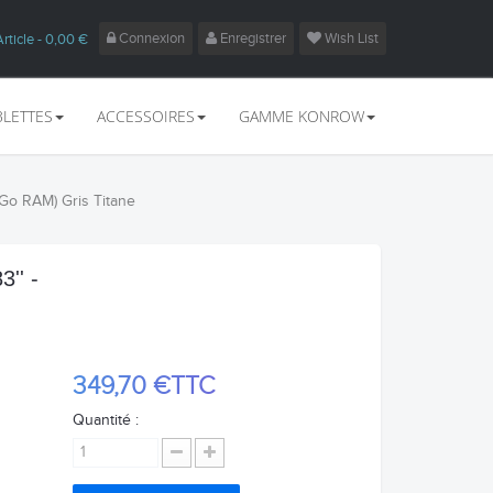
Connexion
Enregistrer
Wish List
Article
- 0,00 €
BLETTES
ACCESSOIRES
GAMME KONROW
 Go RAM) Gris Titane
'' -
349,70 €
TTC
Quantité :