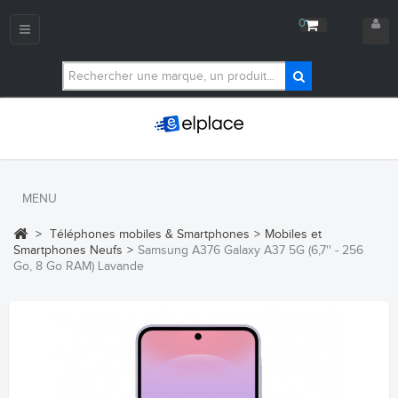
0
Navigation
bascule
MENU
>
Téléphones mobiles & Smartphones
>
Mobiles et
Smartphones Neufs
>
Samsung A376 Galaxy A37 5G (6,7'' - 256
Go, 8 Go RAM) Lavande