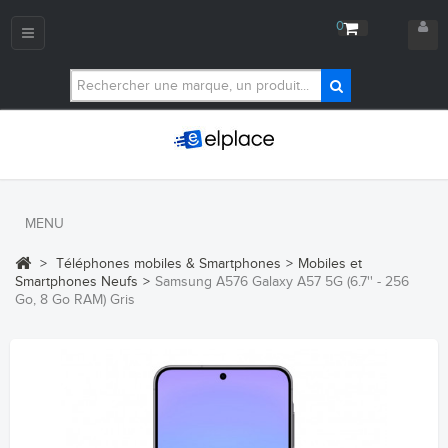
0
Navigation
bascule
MENU
>
Téléphones mobiles & Smartphones
>
Mobiles et
Smartphones Neufs
>
Samsung A576 Galaxy A57 5G (6.7'' - 256
Go, 8 Go RAM) Gris