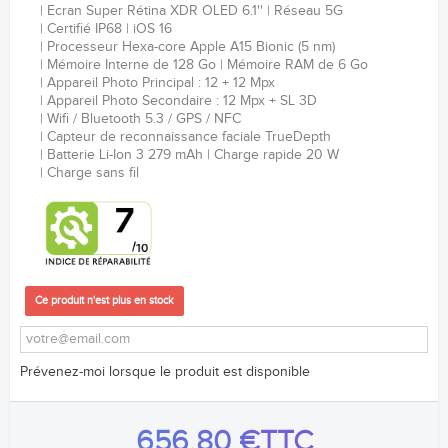
Ecran Super Rétina XDR OLED 6.1''
Réseau 5G
Certifié IP68
iOS 16
Processeur
Hexa-core
Apple A15 Bionic (5 nm)
Mémoire Interne de 128 Go
Mémoire RAM de 6 Go
Appareil Photo Principal : 12 + 12 Mpx
Appareil Photo Secondaire : 12 Mpx + SL 3D
Wifi / Bluetooth 5.3 / GPS / NFC
Capteur de reconnaissance faciale
TrueDepth
Batterie Li-Ion 3 279 mAh
Charge rapide 20 W
Charge sans fil
Ce produit n'est plus en stock
Prévenez-moi lorsque le produit est disponible
656,80 €
TTC