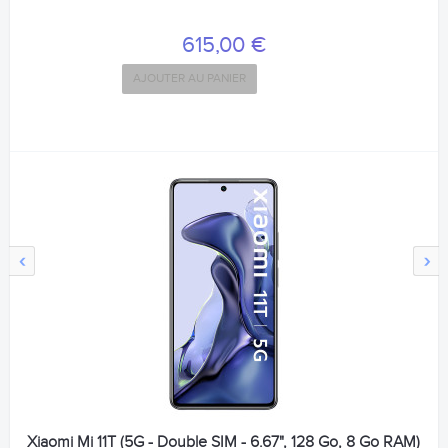
615,00 €
AJOUTER AU PANIER
‹
›
Xiaomi Mi 11T (5G - Double SIM - 6.67", 128 Go, 8 Go RAM)