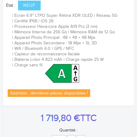
Etat :
NEUF
Ecran 6.9'' LTPO Super Rétina XDR OLED
Réseau 5G
Certifié IP68
iOS 26
Processeur
Hexa-core
Apple A19 Pro (3 nm)
Mémoire Interne de 256 Go
Mémoire RAM de 12 Go
Appareil Photo Principal : 48 + 48 + 48 Mpx
Appareil Photo Secondaire : 18 Mpx + SL 3D
Wifi / Bluetooth 6.0 / GPS / NFC
Capteur de reconnaissance faciale
Batterie Li-Ion 4 823 mAh
Charge rapide 25 W
Charge sans fil
Attention : dernières pièces disponibles !
1 719,80 €
TTC
Quantité :