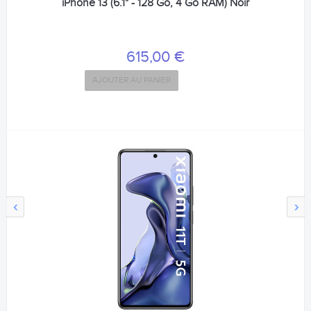
iPhone 13 (6.1" - 128 Go, 4 Go RAM) Noir
615,00 €
AJOUTER AU PANIER
‹
›