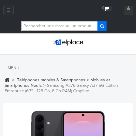
0
Navigation
bascule
MENU
>
Téléphones mobiles & Smartphones
>
Mobiles et
Smartphones Neufs
>
Samsung A376 Galaxy A37 5G Édition
Entreprise (6,7'' - 128 Go, 6 Go RAM) Graphite