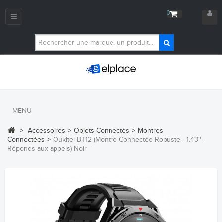
0
Navigation
bascule
MENU
>
Accessoires
>
Objets Connectés
>
Montres
Connectées
>
Oukitel BT12 (Montre Connectée Robuste - 1.43'' -
Réponds aux appels) Noir