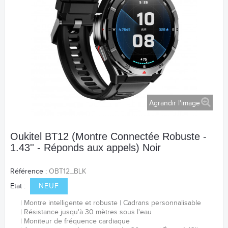
Agrandir l'image
Oukitel BT12 (Montre Connectée Robuste -
1.43'' - Réponds aux appels) Noir
Référence :
OBT12_BLK
Etat :
NEUF
Montre intelligente et robuste
Cadrans personnalisable
Résistance jusqu'à 30 mètres sous l'eau
Moniteur de fréquence
cardiaque