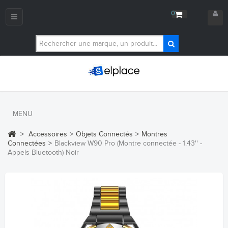
0
Navigation
bascule
MENU
>
Accessoires
>
Objets Connectés
>
Montres
Connectées
>
Blackview W90 Pro (Montre connectée - 1.43'' -
Appels Bluetooth) Noir