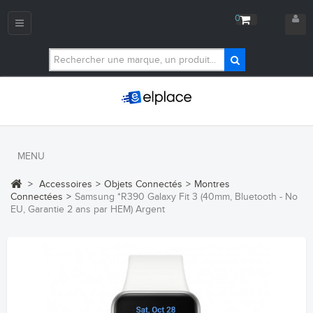
0
Navigation
bascule
MENU
>
Accessoires
>
Objets Connectés
>
Montres
Connectées
>
Samsung *R390 Galaxy Fit 3 (40mm, Bluetooth - No
EU, Garantie 2 ans par HEM) Argent