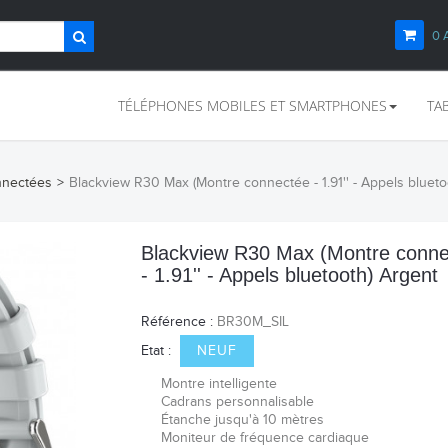
0
TÉLÉPHONES MOBILES ET SMARTPHONES
TA
nnectées
>
Blackview R30 Max (Montre connectée - 1.91'' - Appels blueto
Blackview R30 Max (Montre conne
- 1.91'' - Appels bluetooth) Argent
Référence :
BR30M_SIL
Etat :
NEUF
Montre intelligente
Cadrans personnalisable
Étanche jusqu'à 10 mètres
Moniteur de fréquence cardiaque