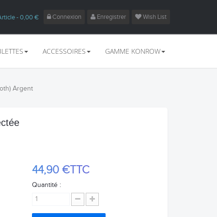
Connexion
Enregistrer
Wish List
Article
- 0,00 €
BLETTES
ACCESSOIRES
GAMME KONROW
oth) Argent
ctée
44,90 €
TTC
Quantité :