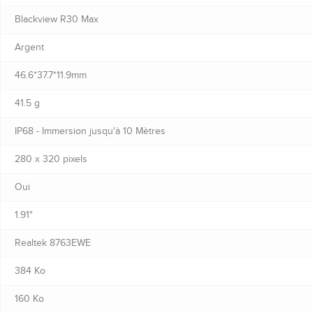
Blackview R30 Max
Argent
46.6*37.7*11.9mm
41.5 g
IP68 - Immersion jusqu'à 10 Mètres
280 x 320 pixels
Oui
1.91"
Realtek 8763EWE
384 Ko
160 Ko