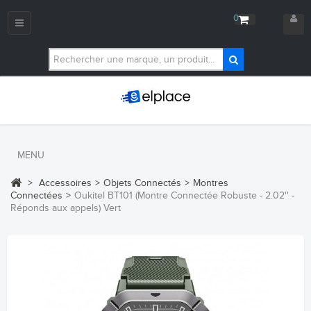
0
Navigation
bascule
MENU
>
Accessoires
>
Objets Connectés
>
Montres
Connectées
>
Oukitel BT101 (Montre Connectée Robuste - 2.02'' -
Réponds aux appels) Vert