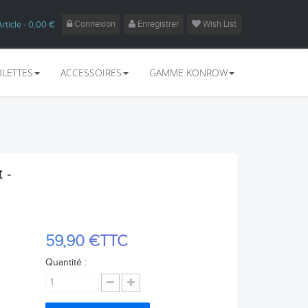
Connexion
Enregistrer
Wish List
Article
- 0,00 €
BLETTES
ACCESSOIRES
GAMME KONROW
 -
59,90 €
TTC
Quantité :