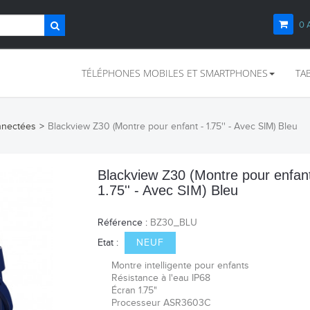
0
TÉLÉPHONES MOBILES ET SMARTPHONES
TA
nnectées
>
Blackview Z30 (Montre pour enfant - 1.75'' - Avec SIM) Bleu
Blackview Z30 (Montre pour enfant
1.75'' - Avec SIM) Bleu
Référence :
BZ30_BLU
Etat :
NEUF
Montre intelligente pour enfants
Résistance à l'eau IP68
Écran 1.75"
Processeur ASR3603C