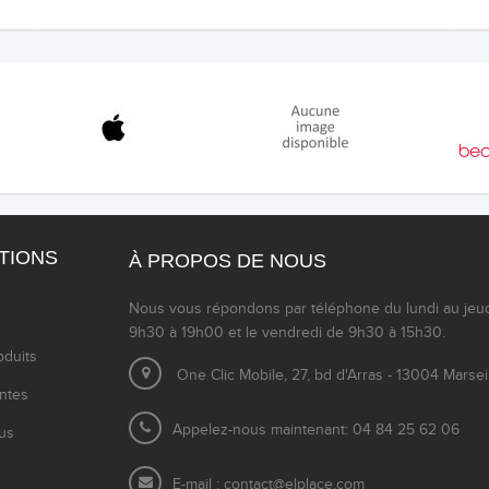
TIONS
À PROPOS DE NOUS
Nous vous répondons par téléphone du lundi au jeu
9h30 à 19h00 et le vendredi de 9h30 à 15h30.
duits
One Clic Mobile, 27, bd d'Arras - 13004 Marsei
entes
Appelez-nous maintenant: 04 84 25 62 06
us
E-mail :
contact@elplace.com