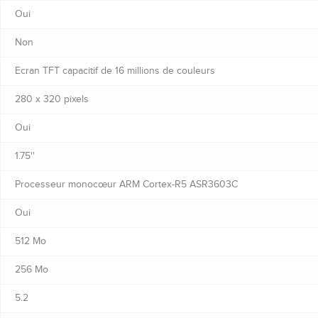
Oui
Non
Ecran TFT capacitif de 16 millions de couleurs
280 x 320 pixels
Oui
1.75''
Processeur monocœur ARM Cortex-R5 ASR3603C
Oui
512 Mo
256 Mo
5.2