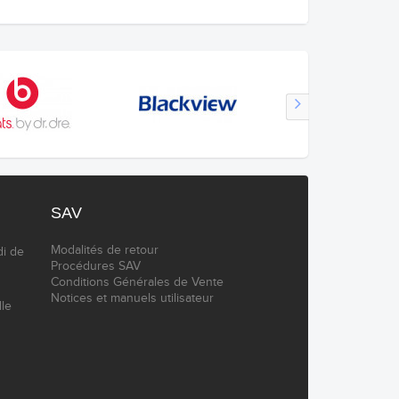
SAV
Modalités de retour
di de
Procédures SAV
Conditions Générales de Vente
Notices et manuels utilisateur
lle