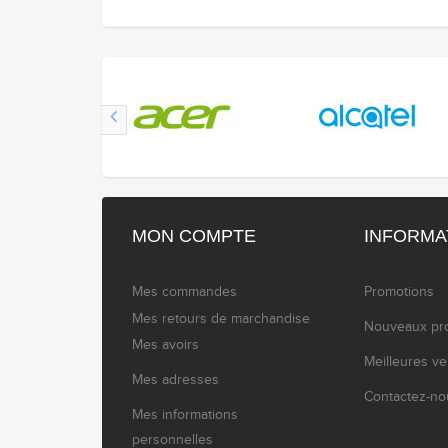
MON COMPTE
INFORMA
Mes commandes
Promotions
Mes retours de marchandise
Nouveaux pro
Mes avoirs
Meilleures v
Mes adresses
Contactez-no
Mes informations
personnelles