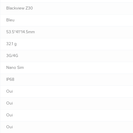
Blackview Z30
Bleu
53.5*41*14.5mm
32.1 g
3G/4G
Nano Sim
IP68
Oui
Oui
Oui
Oui