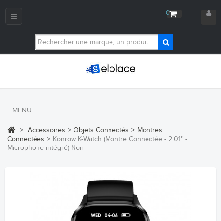
0
Navigation
bascule
MENU
>
Accessoires
>
Objets Connectés
>
Montres
Connectées
>
Konrow K-Watch (Montre Connectée - 2.01'' -
Microphone intégré) Noir