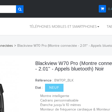
0
TÉLÉPHONES MOBILES ET SMARTPHONES
TA
nnectées
>
Blackview W70 Pro (Montre connectée - 2.01'' - Appels blueto
Blackview W70 Pro (Montre conne
- 2.01'' - Appels bluetooth) Noir
Référence :
BW70P_BLK
Etat :
NEUF
Montre intelligente
Cadrans personnalisable
Étanche jusqu'à 10 mètres
Moniteur de fréquence cardiaque & Moniteur