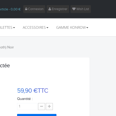
Connexion
Enregistrer
Wish List
Article
- 0,00 €
BLETTES
ACCESSOIRES
GAMME KONROW
oth) Noir
ctée
59,90 €
TTC
Quantité :