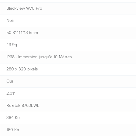
Blackview W70 Pro
Noir
50.8*41.1*13.5mm
43.9g
IP68 - Immersion jusqu'à 10 Mètres
280 x 320 pixels
Oui
2.01"
Realtek 8763EWE
384 Ko
160 Ko