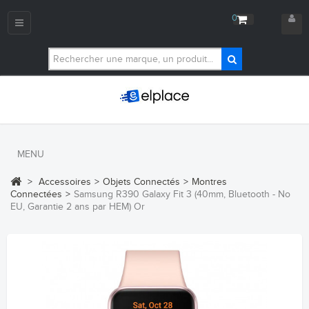
0
Navigation
bascule
MENU
>
Accessoires
>
Objets Connectés
>
Montres
Connectées
>
Samsung R390 Galaxy Fit 3 (40mm, Bluetooth - No
EU, Garantie 2 ans par HEM) Or