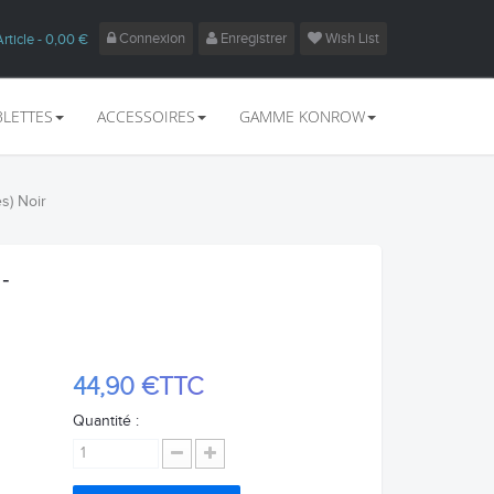
Connexion
Enregistrer
Wish List
Article
- 0,00 €
BLETTES
ACCESSOIRES
GAMME KONROW
s) Noir
-
44,90 €
TTC
Quantité :