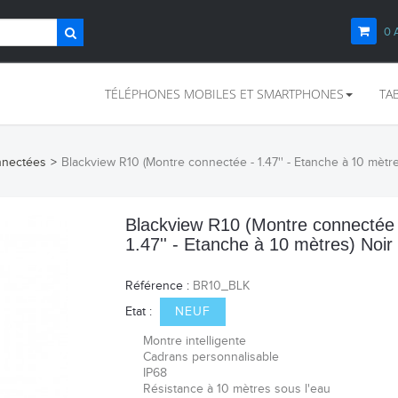
0
TÉLÉPHONES MOBILES ET SMARTPHONES
TA
nnectées
>
Blackview R10 (Montre connectée - 1.47'' - Etanche à 10 mètre
Blackview R10 (Montre connectée 
1.47'' - Etanche à 10 mètres) Noir
Référence :
BR10_BLK
Etat :
NEUF
Montre intelligente
Cadrans personnalisable
IP68
Résistance à 10 mètres sous l'eau