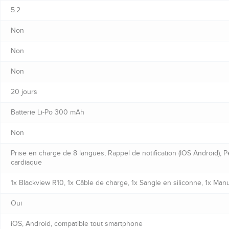
5.2
Non
Non
Non
20 jours
Batterie Li-Po 300 mAh
Non
Prise en charge de 8 langues, Rappel de notification (IOS Android),
cardiaque
1x Blackview R10, 1x Câble de charge, 1x Sangle en siliconne, 1x Manue
Oui
iOS, Android, compatible tout smartphone