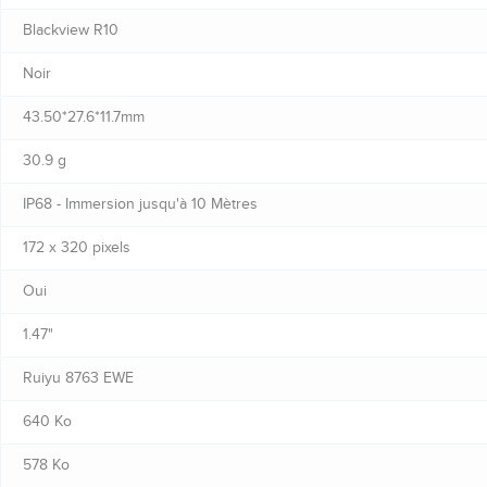
Blackview R10
Noir
43.50*27.6*11.7mm
30.9 g
IP68 - Immersion jusqu'à 10 Mètres
172 x 320 pixels
Oui
1.47"
Ruiyu 8763 EWE
640 Ko
578 Ko