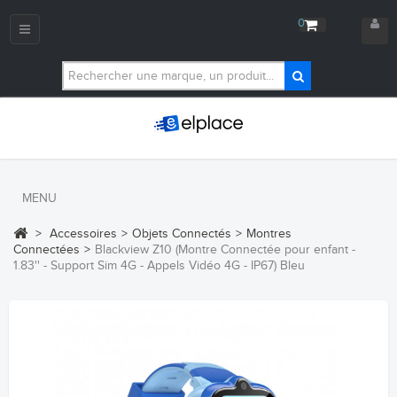
0
Navigation
bascule
MENU
>
Accessoires
>
Objets Connectés
>
Montres
Connectées
>
Blackview Z10 (Montre Connectée pour enfant -
1.83'' - Support Sim 4G - Appels Vidéo 4G - IP67) Bleu