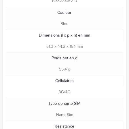
Blackview Z10
Couleur
Bleu
Dimensions (l x p x h) en mm
51,3 x 44,2 x 15.1 mm
Poids net en g
55,4 g
Cellulaires
3G/4G
Type de carte SIM
Nano Sim
Résistance