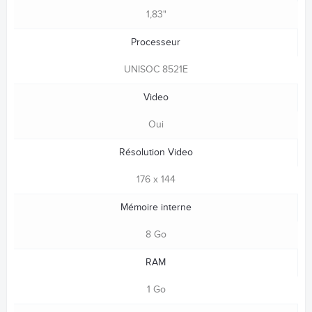
1,83"
Processeur
UNISOC 8521E
Video
Oui
Résolution Video
176 x 144
Mémoire interne
8 Go
RAM
1 Go