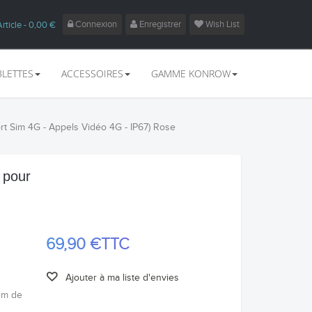
Connexion
Enregistrer
Wish List
Article
- 0,00 €
BLETTES
ACCESSOIRES
GAMME KONROW
rt Sim 4G - Appels Vidéo 4G - IP67) Rose
 pour
69,90 €
TTC
Ajouter à ma liste d'envies
 1m de