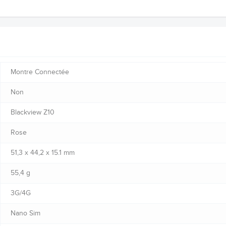
Montre Connectée
Non
Blackview Z10
Rose
51,3 x 44,2 x 15.1 mm
55,4 g
3G/4G
Nano Sim