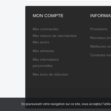
MON COMPTE
INFORMA
Mes commandes
Promotions
Mes retours de marchandise
Nouveaux pro
Mes avoirs
Meilleures v
Mes adresses
Contactez-no
Mes informations
personnelles
Mes bons de réduction
En poursuivant votre navigation sur ce site, vous acceptez l'utili