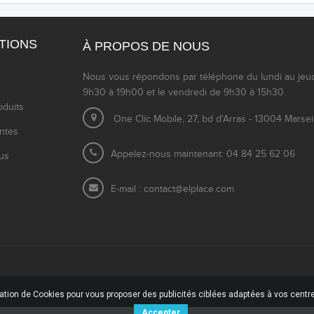
TIONS
À PROPOS DE NOUS
Nous vous répondons par téléphone du lundi au jeu
9h30 à 19h00 et le vendredi de 9h30 à 15h30.
duits
One Clic Mobile, 27, bd d'Arras - 13004 Marsei
entes
Appelez-nous maintenant: 04 84 25 62 06
us
E-mail :
contact@elplace.com
sation de Cookies pour vous proposer des publicités ciblées adaptées à vos centres
Accepter