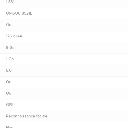
1,83"
UNISOC 8521E
Oui
176 x 144
8 Go
1 Go
5.0
Oui
Oui
GPS
Reconnaissance faciale
Non