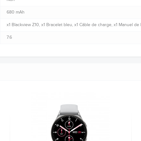
680 mAh
x1 Blackview Z10, x1 Bracelet bleu, x1 Câble de charge, x1 Manuel de l'
7.6