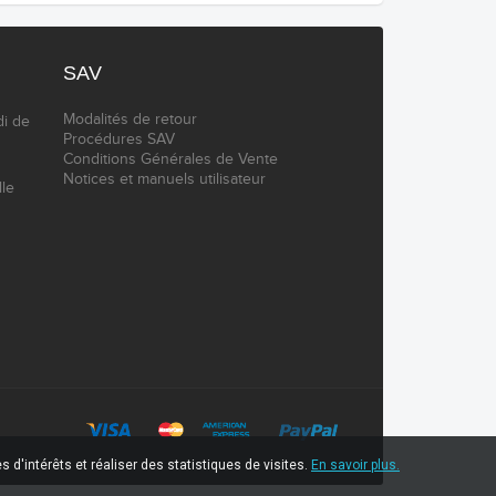
SAV
Modalités de retour
di de
Procédures SAV
Conditions Générales de Vente
Notices et manuels utilisateur
lle
 d'intérêts et réaliser des statistiques de visites.
En savoir plus.