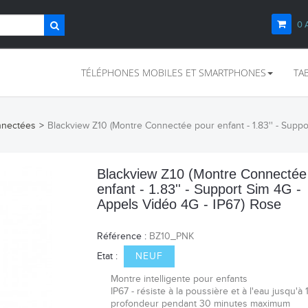
0
TÉLÉPHONES MOBILES ET SMARTPHONES
TA
nnectées
>
Blackview Z10 (Montre Connectée pour enfant - 1.83'' - Suppo
Blackview Z10 (Montre Connectée
enfant - 1.83'' - Support Sim 4G -
Appels Vidéo 4G - IP67) Rose
Référence :
BZ10_PNK
Etat :
NEUF
Montre intelligente pour enfants
IP67 - résiste à la poussière et à l'eau jusqu'à
profondeur pendant 30 minutes maximum