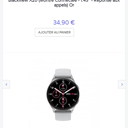
Blackview X20 (Montre Connectée - 1.43'' - Réponse aux
appels) Or
34,90 €
AJOUTER AU PANIER
‹
›