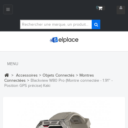
0
Navigation
bascule
MENU
>
Accessoires
>
Objets Connectés
>
Montres
Connectées
>
Blackview W80 Pro (Montre connectée - 1.91'' -
Position GPS précise) Kaki