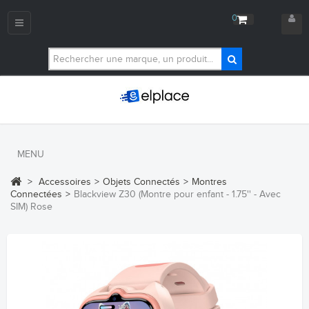
0
Navigation
bascule
MENU
>
Accessoires
>
Objets Connectés
>
Montres
Connectées
>
Blackview Z30 (Montre pour enfant - 1.75'' - Avec
SIM) Rose